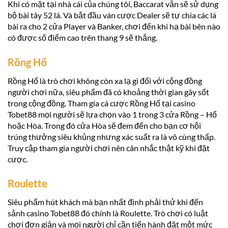
Khi có mặt tại nhà cái của chúng tôi, Baccarat vẫn sẽ sử dụng
bộ bài tây 52 lá. Và bắt đầu ván cược Dealer sẽ tự chia các lá
bài ra cho 2 cửa Player và Banker, chơi đến khi hạ bài bên nào
có được số điểm cao trên thang 9 sẽ thắng.
Rồng Hổ
Rồng Hổ là trò chơi không còn xa lạ gì đối với cộng đồng
người chơi nữa, siêu phẩm đã có khoảng thời gian gây sốt
trong cộng đồng. Tham gia cá cược Rồng Hổ tại casino
Tobet88 mọi người sẽ lựa chọn vào 1 trong 3 cửa Rồng – Hổ
hoặc Hòa. Trong đó cửa Hòa sẽ đem đến cho bạn cơ hội
trúng thưởng siêu khủng nhưng xác suất ra là vô cùng thấp.
Truy cập tham gia người chơi nên cân nhắc thật kỹ khi đặt
cược.
Roulette
Siêu phẩm hút khách mà bạn nhất định phải thử khi đến
sảnh casino Tobet88 đó chính là Roulette. Trò chơi có luật
chơi đơn giản và mọi người chỉ cần tiến hành đặt một mức