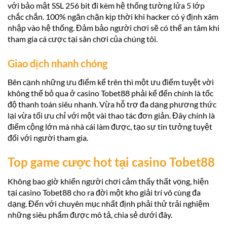
với bảo mật SSL 256 bit đi kèm hệ thống tường lửa 5 lớp
chắc chắn. 100% ngăn chặn kịp thời khi hacker có ý định xâm
nhập vào hệ thống. Đảm bảo người chơi sẽ có thể an tâm khi
tham gia cá cược tại sân chơi của chúng tôi.
Giao dịch nhanh chóng
Bên cạnh những ưu điểm kể trên thì một ưu điểm tuyệt vời
không thể bỏ qua ở casino Tobet88 phải kể đến chính là tốc
độ thanh toán siêu nhanh. Vừa hỗ trợ đa dạng phương thức
lại vừa tối ưu chỉ với một vài thao tác đơn giản. Đây chính là
điểm cộng lớn mà nhà cái làm được, tạo sự tin tưởng tuyệt
đối với người tham gia.
Top game cược hot tại casino Tobet88
Không bao giờ khiến người chơi cảm thấy thất vọng, hiện
tại casino Tobet88 cho ra đời một kho giải trí vô cùng đa
dạng. Đến với chuyên mục nhất định phải thử trải nghiệm
những siêu phẩm được mô tả, chia sẻ dưới đây.