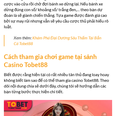
cược vào cửa rồi chờ đợi bánh xe dừng lại. Nếu bánh xe
dừng đúng con số/ khoảng số/ trắng đen,… theo bạn dự
đoán là sẽ giành chiến thắng. Tựa game được đánh giá cao
bởi sự may rủi nhưng vẫn sẽ yêu cầu cược thủ phải hiểu rõ
luật.
Xem thêm:
Khám Phá Đại Dương Sâu Thẩm Tại Bắn
Cá Tobet88
Cách tham gia chơi game tại sảnh
Casino Tobet88
Biết được rằng hiện tại có rất nhiều tân thủ đang loay hoay
không biết làm sao để có thể tham gia casino Tobet88. Theo
dõi nội dung chia sẻ dưới đây, chúng tôi sẽ hướng dẫn các
bạn từng bước thực hiện chi tiết.