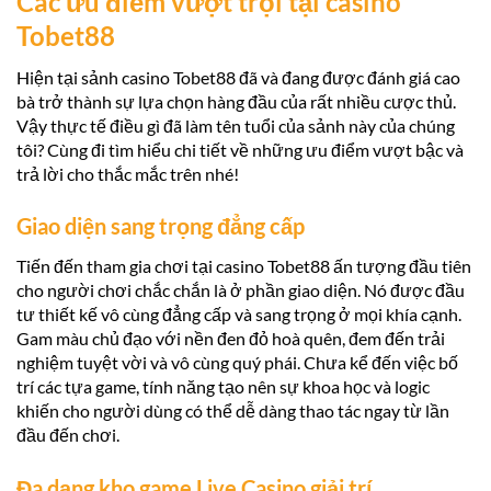
Các ưu điểm vượt trội tại casino
Tobet88
Hiện tại sảnh casino Tobet88 đã và đang được đánh giá cao
bà trở thành sự lựa chọn hàng đầu của rất nhiều cược thủ.
Vậy thực tế điều gì đã làm tên tuổi của sảnh này của chúng
tôi? Cùng đi tìm hiểu chi tiết về những ưu điểm vượt bậc và
trả lời cho thắc mắc trên nhé!
Giao diện sang trọng đẳng cấp
Tiến đến tham gia chơi tại casino Tobet88 ấn tượng đầu tiên
cho người chơi chắc chắn là ở phần giao diện. Nó được đầu
tư thiết kế vô cùng đẳng cấp và sang trọng ở mọi khía cạnh.
Gam màu chủ đạo với nền đen đỏ hoà quên, đem đến trải
nghiệm tuyệt vời và vô cùng quý phái. Chưa kể đến việc bố
trí các tựa game, tính năng tạo nên sự khoa học và logic
khiến cho người dùng có thể dễ dàng thao tác ngay từ lần
đầu đến chơi.
Đa dạng kho game Live Casino giải trí