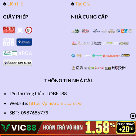
♣
Liên Hệ
♣
Tác Giả
GIẤY PHÉP
NHÀ CUNG CẤP
THÔNG TIN NHÀ CÁI
Tên thương hiệu: TOBET88
Website:
https://plastronic.com.tw
SĐT: 0987686779
Email:
tobet8888@gmail.com
Địa chỉ: 45-37 Đ. Trường Lưu, Long Trường, Quận 9, Hồ