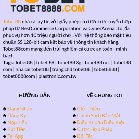
Tobet88
nhà cái uy tín với giấy phép cá cược trực tuyến hợp
pháp từ BestCommerce Corporation và CyberArena Ltd, đã
phục vụ hơn 10 triệu người chơi. Với hệ thống bảo mật tiêu
chuẩn SS 128-bit cam kết bảo vệ thông tin khách hàng,
Tobet88com mang đến trải nghiệm cá cược an toàn - minh
bạch.
Tags:
Tobet88 | tobet 88 | tobet88 3g | tobet88 net | tobet88
com | nhà cái tobet88 | trang chủ tobet88 | tobet8888 |
tobet8888com | plastronic.com.tw
HƯỚNG DẪN
VỀ CHÚNG TÔI
♣
Đăng Nhập
♣
Giới Thiệu
♣
Đăng Ký
♣
Chính Sách Bảo Mật
♣
Nạp Tiền
♣
Điều Khoản Điều Kiện
♣
Rút Tiền
♣
Cược Hợp Pháp
♣
Tải App
♣
Đối Tác