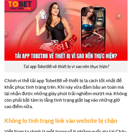
Tải app Tobet88 về thiết bị vì sao nên thực hiện?
Chính vì thế tải app Tobet88 về thiết bị là cách tốt nhất để
khắc phục tình trạng trên. Khi này vừa đảm bảo an toàn mà
lại nhận được những giây phút trải nghiệm mượt mà. Không
còn phải bật tâm lo lắng tình trạng giật lag vào những giờ
cao điểm nữa.
Không lo tình trạng link vào website bị chặn
Việt Nam ta chính là một trong số ít những quốc gia tại Châu