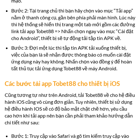
mạo.
Bước 2: Tại trang chủ thì bạn hãy chọn vào mục “Tải app”
nằm ở thanh công cụ, gần bên phía phải màn hình. Lúc này
thì hệ thống sẽ hiển thị trang một tab mới gồm các đường
link tải app Tobet88 => Nhấn chọn ngay vào mục “Cài đặt
cho Android”, thiết bị sẽ tự động tải tập tin APK về.
Bước 3: Đợi một lúc thì tập tin APK tải xuống thiết bị,
việc của bạn là sẽ nhận được thông báo có muốn cài đặt
ứng dụng này hay không. Nhấn chọn vào đồng ý để hoàn
tất thủ tục tải ứng dụng Tobet88 về máy Android.
Các bước tải app Tobet88 cho thiết bị iOS
Cũng tương tự như trên Android, tải Tobet88 về cho hệ điều
hành iOS cũng vô cùng đơn giản. Tuy nhiên, thiết bị sử dụng
hệ điều hành IOS sẽ có độ bảo mật chặt chẽ hơn, yêu cầu
cao hơn khi tải app nên bạn cần phải tham khảo hướng dẫn
chi tiết như sau:
Bước 1: Truy cập vào Safari và gõ tìm kiếm truy cập vào