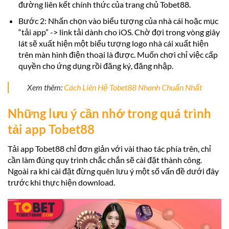
đường liên kết chính thức của trang chủ Tobet88.
Bước 2: Nhấn chọn vào biểu tượng của nhà cái hoặc mục
“tải app” -> link tải dành cho iOS. Chờ đợi trong vòng giây
lát sẽ xuất hiện một biểu tượng logo nhà cái xuất hiện
trên màn hình điện thoại là được. Muốn chơi chỉ việc cấp
quyền cho ứng dụng rồi đăng ký, đăng nhập.
Xem thêm:
Cách Liên Hệ Tobet88 Nhanh Chuẩn Nhất
Những lưu ý cần nhớ trong quá trình
tải app Tobet88
Tải app Tobet88 chỉ đơn giản với vài thao tác phía trên, chỉ
cần làm đúng quy trình chắc chắn sẽ cài đặt thành công.
Ngoài ra khi cài đặt đừng quên lưu ý một số vấn đề dưới đây
trước khi thực hiện download.