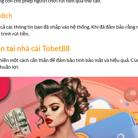
ũng còn cho phép người chơi rút tiền qua thẻ cào.
 dịch
t cả các thông tin bạn đã nhập vào hệ thống. Khi đã đảm bảo rằng m
rình rút tiền.
ền tại nhà cái Tobet88
hiện một cách cẩn thận để đảm bảo tính bảo mật và hiệu quả. Cùn
huận lợi.