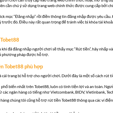
viên cần chú ý sử dụng trang web chính thức được cung cấp bởi ch
click mục “Đăng nhập” rồi điền thông tin đăng nhập được yêu cầu.
trước đó. Điều này rất quan trọng để tránh việc bị khóa tài khoả
n Tobet88
u khi đã đăng nhập người chơi sẽ thấy mục “Rút tiền”, hãy nhấp và
đủ phương pháp được hỗ trợ.
ền Tobet88 phù hợp
cái trang bị hỗ trợ cho người chơi. Dưới đây là một số cách rút ti
hổ biến nhất trên Tobet88, luôn có tính tiện lợi và an toàn. Ngườ
 các ngân hàng có tiếng như Vietcombank, BIDV, Vietinbank, T
àng chúng tôi cũng hỗ trợ rút tiền Tobet88 thông qua các ví điện