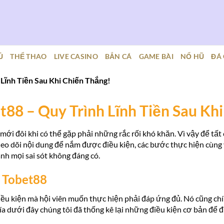
Ủ
THỂ THAO
LIVE CASINO
BẮN CÁ
GAME BÀI
NỔ HŨ
ĐÁ
 Lĩnh Tiền Sau Khi Chiến Thắng!
t88 – Quy Trình Lĩnh Tiền Sau Kh
ới đôi khi có thể gặp phải những rắc rối khó khăn. Vì vậy để tất 
 Theo dõi nội dung để nắm được điều kiện, các bước thực hiện cùn
ánh mọi sai sót không đáng có.
n Tobet88
điều kiện mà hội viên muốn thực hiện phải đáp ứng đủ. Nó cũng ch
a dưới đây chúng tôi đã thống kê lại những điều kiện cơ bản để đ