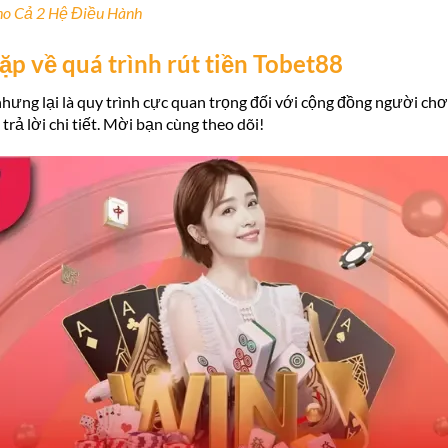
o Cả 2 Hệ Điều Hành
ặp về quá trình rút tiền Tobet88
nhưng lại là quy trình cực quan trọng đối với cộng đồng người ch
trả lời chi tiết. Mời bạn cùng theo dõi!