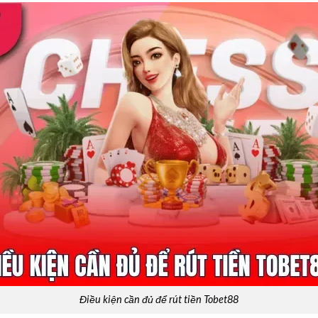
Điều kiện cần đủ để rút tiền Tobet88