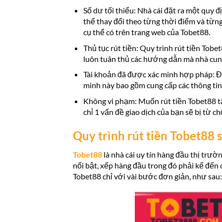
Số dư tối thiểu: Nhà cái đặt ra một quy đ
thể thay đổi theo từng thời điểm và từn
cụ thể có trên trang web của Tobet88.
Thủ tục rút tiền: Quy trình rút tiền Tob
luôn tuân thủ các hướng dẫn mà nhà cun
Tài khoản đã được xác minh hợp pháp: Để 
minh này bao gồm cung cấp các thông tin
Không vi phạm: Muốn rút tiền Tobet88 tấ
chỉ 1 vấn đề giao dịch của bạn sẽ bị từ c
Quy trình rút tiền Tobet88 
Tobet88
là nhà cái uy tín hàng đầu thị trư
nổi bật, xếp hàng đầu trong đó phải kể đến c
Tobet88 chỉ với vài bước đơn giản, như sau: