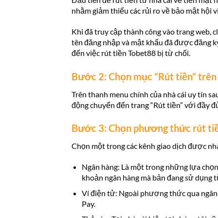
nhằm giảm thiểu các rủi ro về bảo mật hội 
Khi đã truy cập thành công vào trang web, 
tên đăng nhập và mật khẩu đã được đăng ký 
đến việc rút tiền Tobet88 bị từ chối.
Bước 2: Chọn mục “Rút tiền” trê
Trên thanh menu chính của nhà cái uy tín sa
động chuyển đến trang “Rút tiền” với đầy 
Bước 3: Chọn phương thức rút ti
Chọn một trong các kênh giao dịch được nhà 
Ngân hàng: Là một trong những lựa chọn p
khoản ngân hàng mà bản đang sử dụng từ
Ví điện tử: Ngoài phương thức qua ngân h
Pay.