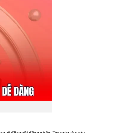
ụng di động rồi đăng nhập. Trong bước này