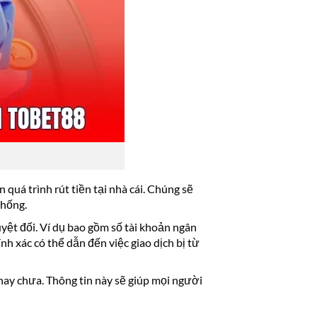
 quá trình rút tiền tại nhà cái. Chúng sẽ
thống.
uyệt đối. Ví dụ bao gồm số tài khoản ngân
ính xác có thể dẫn đến việc giao dịch bị từ
 hay chưa. Thông tin này sẽ giúp mọi người