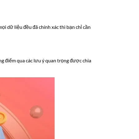
ọi dữ liệu đều đã chính xác thì bạn chỉ cần
g điểm qua các lưu ý quan trọng được chia